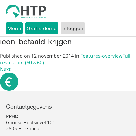
Menu
Gratis demo
Inloggen
icon_betaald-krijgen
Published on
12 november 2014
in
Features-overview
Full
resolution (60 × 60)
Next
→
Contactgegevens
PPHO
Goudse Houtsingel 101
2805 HL Gouda